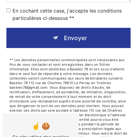
En cochant cette case, j'accepte les conditions
particulières ci-dessous **
Envoyer
** Les données personnelles communiquées sont nécessaires aux
fins de vous contacter et sont enregistrées dans un fichier
informatisé. Elles sont destinées à Baselec 78 et ses sous-traitants
dans le seul but de répondre à votre message. Les données
collectées seront communiquées aux seuls destinataires suivants:
Baselec 78 112 rue de Chartres 78610 Le Perray en Yvelines
baselec78@gmail.com. Vous disposez de droits d’accès, de
rectification, d’effacement, de portabilité, de limitation, d’opposition,
de retrait de votre consentement à tout moment et du droit
d’introduire une réclamation auprès d’une autorité de contrôle, ainsi
que d’organiser le sort de vos données post-mortem. Vous pouvez
exercer ces droits par voie postale à l'adresse 112 rue de Chartres
78610 Le Perray en Yvelines ou par courrier électronique à l'adresse
baselec78@gmail.com. Un justificatif d'identité pourra vous être
demandé. Nous conservons vos données pendant la période de
prise de contact puis pendant la durée de prescription légale aux
fins probatoires et de gestion des contentieux. Vous avez le droit de