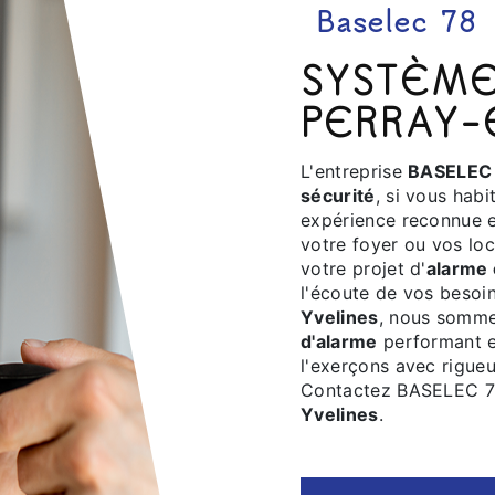
Baselec 78
SYSTÈMES DE SÉCURITÉ À LE-
PERRAY-
L'entreprise
BASELEC
sécurité
, si vous hab
expérience reconnue e
votre foyer ou vos l
votre projet d'
alarme
l'écoute de vos besoi
Yvelines
, nous sommes
d'alarme
performant et
l'exerçons avec rigueu
Contactez BASELEC 78
Yvelines
.