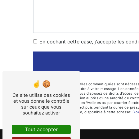
En cochant cette case, j'accepte les condi
** Les données personnelles communiquées sont nécessaires
dans le seul but de répondre à votre message. Les données
baselec78@gmail.com. Vous disposez de droits d’accès, de re
Ce site utilise des cookies
d’introduire une réclamation auprès d’une autorité de cont
et vous donne le contrôle
Chartres 78610 Le Perray en Yvelines ou par courrier élec
sur ceux que vous
période de prise de contact puis pendant la durée de prescr
souhaitez activer
démarchage téléphonique, disponible à cette adresse:
Bl
Tout accepter