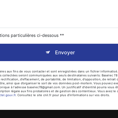
tions particulières ci-dessous **
Envoyer
 aux fins de vous contacter et sont enregistrées dans un fichier informatisé. 
 collectées seront communiquées aux seuls destinataires suivants: Baselec 78 
ctification, d’effacement, de portabilité, de limitation, d’opposition, de retra
rôle, ainsi que d’organiser le sort de vos données post-mortem. Vous pouvez exer
tronique à l'adresse baselec78@gmail.com. Un justificatif d'identité pourra vo
iption légale aux fins probatoires et de gestion des contentieux. Vous avez le dr
octel.gouv.fr
. Consultez le site cnil.fr pour plus d’informations sur vos droits.