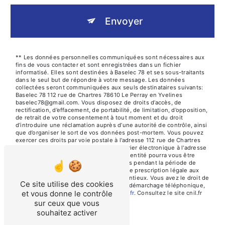
Envoyer
** Les données personnelles communiquées sont nécessaires aux
fins de vous contacter et sont enregistrées dans un fichier
informatisé. Elles sont destinées à Baselec 78 et ses sous-traitants
dans le seul but de répondre à votre message. Les données
collectées seront communiquées aux seuls destinataires suivants:
Baselec 78 112 rue de Chartres 78610 Le Perray en Yvelines
baselec78@gmail.com. Vous disposez de droits d’accès, de
rectification, d’effacement, de portabilité, de limitation, d’opposition,
de retrait de votre consentement à tout moment et du droit
d’introduire une réclamation auprès d’une autorité de contrôle, ainsi
que d’organiser le sort de vos données post-mortem. Vous pouvez
exercer ces droits par voie postale à l'adresse 112 rue de Chartres
78610 Le Perray en Yvelines ou par courrier électronique à l'adresse
baselec78@gmail.com. Un justificatif d'identité pourra vous être
demandé. Nous conservons vos données pendant la période de
prise de contact puis pendant la durée de prescription légale aux
fins probatoires et de gestion des contentieux. Vous avez le droit de
Ce site utilise des cookies
vous inscrire sur la liste d'opposition au démarchage téléphonique,
et vous donne le contrôle
disponible à cette adresse:
Bloctel.gouv.fr
. Consultez le site cnil.fr
pour plus d’informations sur vos droits.
sur ceux que vous
souhaitez activer