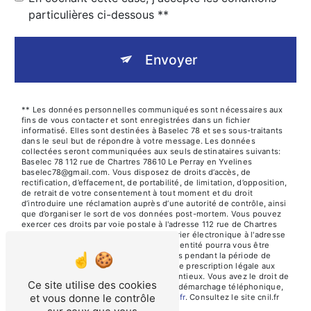
particulières ci-dessous **
Envoyer
** Les données personnelles communiquées sont nécessaires aux
fins de vous contacter et sont enregistrées dans un fichier
informatisé. Elles sont destinées à Baselec 78 et ses sous-traitants
dans le seul but de répondre à votre message. Les données
collectées seront communiquées aux seuls destinataires suivants:
Baselec 78 112 rue de Chartres 78610 Le Perray en Yvelines
baselec78@gmail.com. Vous disposez de droits d’accès, de
rectification, d’effacement, de portabilité, de limitation, d’opposition,
de retrait de votre consentement à tout moment et du droit
d’introduire une réclamation auprès d’une autorité de contrôle, ainsi
que d’organiser le sort de vos données post-mortem. Vous pouvez
exercer ces droits par voie postale à l'adresse 112 rue de Chartres
78610 Le Perray en Yvelines ou par courrier électronique à l'adresse
baselec78@gmail.com. Un justificatif d'identité pourra vous être
demandé. Nous conservons vos données pendant la période de
prise de contact puis pendant la durée de prescription légale aux
fins probatoires et de gestion des contentieux. Vous avez le droit de
Ce site utilise des cookies
vous inscrire sur la liste d'opposition au démarchage téléphonique,
et vous donne le contrôle
disponible à cette adresse:
Bloctel.gouv.fr
. Consultez le site cnil.fr
pour plus d’informations sur vos droits.