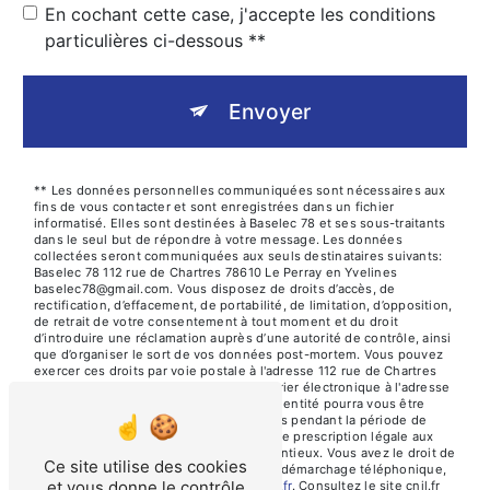
En cochant cette case, j'accepte les conditions
particulières ci-dessous **
Envoyer
** Les données personnelles communiquées sont nécessaires aux
fins de vous contacter et sont enregistrées dans un fichier
informatisé. Elles sont destinées à Baselec 78 et ses sous-traitants
dans le seul but de répondre à votre message. Les données
collectées seront communiquées aux seuls destinataires suivants:
Baselec 78 112 rue de Chartres 78610 Le Perray en Yvelines
baselec78@gmail.com. Vous disposez de droits d’accès, de
rectification, d’effacement, de portabilité, de limitation, d’opposition,
de retrait de votre consentement à tout moment et du droit
d’introduire une réclamation auprès d’une autorité de contrôle, ainsi
que d’organiser le sort de vos données post-mortem. Vous pouvez
exercer ces droits par voie postale à l'adresse 112 rue de Chartres
78610 Le Perray en Yvelines ou par courrier électronique à l'adresse
baselec78@gmail.com. Un justificatif d'identité pourra vous être
demandé. Nous conservons vos données pendant la période de
prise de contact puis pendant la durée de prescription légale aux
fins probatoires et de gestion des contentieux. Vous avez le droit de
Ce site utilise des cookies
vous inscrire sur la liste d'opposition au démarchage téléphonique,
et vous donne le contrôle
disponible à cette adresse:
Bloctel.gouv.fr
. Consultez le site cnil.fr